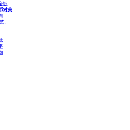
全链
币对美
周
手艺、
优
平
物