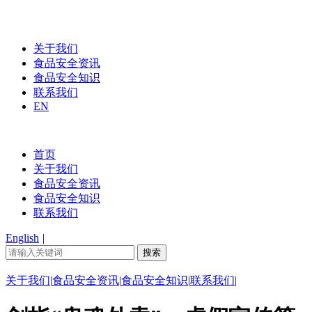
关于我们
食品安全资讯
食品安全知识
联系我们
EN
首页
关于我们
食品安全资讯
食品安全知识
联系我们
English
|
关于我们
|
食品安全资讯
|
食品安全知识
|
联系我们
|